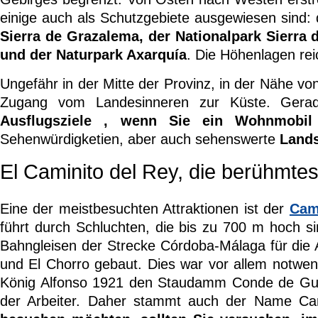
einige auch als Schutzgebiete ausgewiesen sind:
Sierra de Grazalema, der Nationalpark Sierra 
und der Naturpark Axarquía
. Die Höhenlagen re
Ungefähr in der Mitte der Provinz, in der Nähe vo
Zugang vom Landesinneren zur Küste. Gera
Ausflugsziele
, wenn Sie ein Wohnmobil
Sehenwürdigketien, aber auch sehenswerte
Lands
El Caminito del Rey, die berühmte
Eine der meistbesuchten Attraktionen ist der
Cam
führt durch Schluchten, die bis zu 700 m hoch s
Bahngleisen der Strecke Córdoba-Málaga für die 
und El Chorro gebaut. Dies war vor allem notwend
König Alfonso 1921 den Staudamm Conde de Guad
der Arbeiter. Daher stammt auch der Name C