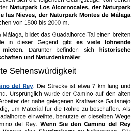
 der
Naturpark Los Alcornocales, der Naturpark
de las Nieves, der Naturpark Montes de Málaga
ichen von 1500 bis 2000 m.
n Málaga, bildet das Guadalhorce-Tal einen breiten
de in dieser Gegend gibt
es viele lohnende
 mieten
. Darunter befinden sich
historische
chaften und Naturdenkmäler
.
ste Sehenswürdigkeit
ino del Rey
. Die Strecke ist etwa 7 km lang und
ind. Ursprünglich wurde der Camino auf den alten
Arbeiter der nahe gelegenen Kraftwerke Gaitanejo
ig, um Material für die Rohre zu beschaffen. Als
alhorce einweihte, benutzte er dieselben Wege
amino del Rey.
Wenn Sie den Camino del Rey