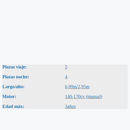
Plazas viaje:
5
Plazas noche:
4
Largo/alto:
6,99m/2,95m
Motor:
140-170cv (manual)
Edad máx:
3años