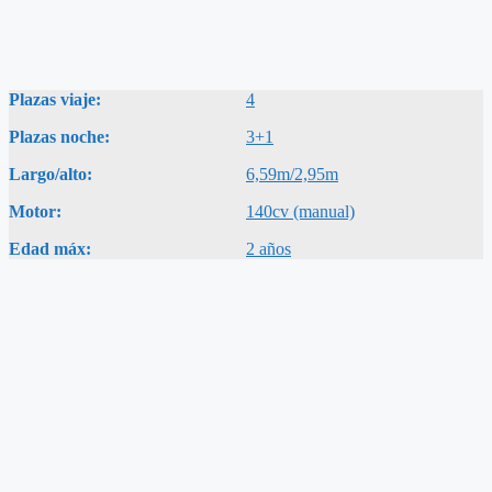
Plazas viaje:
4
Plazas noche:
3+1
Largo/alto:
6,59m/2,95m
Motor:
140cv (manual)
Edad máx:
2 años