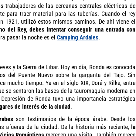
os trabajadores de las cercanas centrales eléctricas de
te para traer material para las tuberías. Cuando el rey
n 1921, utilizó estos mismos caminos. De ahí viene el
ino del Rey, debes intentar conseguir una entrada con
ra pasar la noche es el
Camping Ardales
.
Nieves y la Sierra de Libar. Hoy en día, Ronda es conocida
os del Puente Nuevo sobre la garganta del Tajo. Sin
e mucho tiempo. Ya en el siglo XIX, Doré y Rilke, entre
 que se sentaron las bases de la tauromaquia moderna en
a Depresión de Ronda tuvo una importancia estratégica
gares de interés de la ciudad
.
rabes
son testimonios de la época árabe. Desde los
s afueras de la ciudad. De la historia más reciente,
la
 Viejos Románticos
merecen una visita. También merece