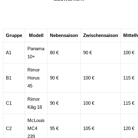
Gruppe
Modell
Nebensaison
Zwischensaison
Mittel
Panama
A1
80 €
90 €
100 €
10+
Rimor
B1
Horus
90 €
100 €
115 €
45
Rimor
C1
90 €
100 €
115 €
Kilig 18
McLouis
C2
MC4
95 €
105 €
120 €
239