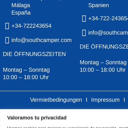
Málaga
Spanien
España
+34-722-24365
+34-722243654
info@southcam
info@southcamper.com
DIE ÖFFNUNGSZ
DIE ÖFFNUNGSZEITEN
Montag – Sonntag
Montag – Sonntag
10:00 – 18:00 Uhr
10:00 – 18:00 Uhr
Vermietbedingungen
Impressum
2026 – SOUTHCAMPER
Valoramos tu privacidad
Starenlared web desig
Usamos cookies para mejorar su experiencia de navegación, mostr