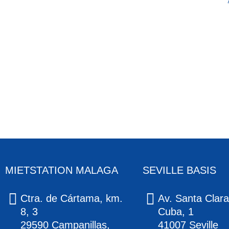
MIETSTATION MALAGA
SEVILLE BASIS
Ctra. de Cártama, km.
Av. Santa Clara
8, 3
Cuba, 1
29590 Campanillas,
41007 Seville